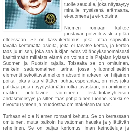
tuolle seudulle, joka näyttäytyy
minulle mystisenä erämaana,
ei-suomena ja ei-ruotsina.
Niemen romaani kulkee
joustavan polveilevasti ja pitää
otteessaan. Se on kasvukertomus, joka jättää sopivalla
tavalla kertomatta asioita, joita ei tarvitse kertoa, ja kertoo
taas juuri sen, joka saa lukijan edes välähdyksenomaisesti
käsittämään millaista elämä on voinut olla Pajalan kylässä
Suomen ja Ruotsin rajalla. Toisaalta se on omituinen,
melkein sadunomainen tarina, jossa yliluonnollisetkin
elementit sekoittuvat melkein absurdiin arkeen: on hiljainen
poika, joka alkaa yllättäen puhua esperantoa, on mies joka
palkkaa pojan pyydystämään rottia tuvastaan, on omituinen
erakko pelottavine voimineen, lestadiolaisyhteisön
ahdasmielisyys ja sitten taas pohjalainen luonne. Kaikki se
nivoutuu yhteen ja muodostaa omintakeisen tarinan.
Turhaan ei ole Niemen romaani kehuttu. Se on kerrassaan
omituinen, mutta paikoin hulvattoman hauska ja yllättävän
rehellinen. Se on paljas kertomus ilman keinotteluja ja