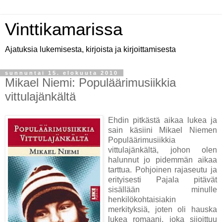
Vinttikamarissa
Ajatuksia lukemisesta, kirjoista ja kirjoittamisesta
sunnuntai 15. elokuuta 2010
Mikael Niemi: Populäärimusiikkia
vittulajänkältä
Ehdin pitkästä aikaa lukea ja
sain käsiini Mikael Niemen
Populäärimusiikkia
vittulajänkältä, johon olen
halunnut jo pidemmän aikaa
tarttua. Pohjoinen rajaseutu ja
erityisesti Pajala pitävät
sisällään minulle
henkilökohtaisiakin
merkityksiä, joten oli hauska
lukea romaani, joka sijoittuu