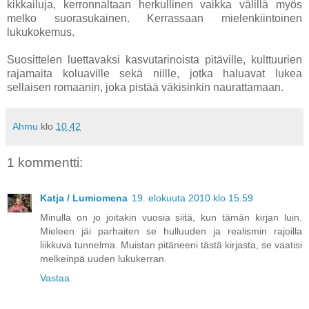
kikkailuja, kerronnaltaan herkullinen vaikka välillä myös
melko suorasukainen. Kerrassaan mielenkiintoinen
lukukokemus.
Suosittelen luettavaksi kasvutarinoista pitäville, kulttuurien
rajamaita koluaville sekä niille, jotka haluavat lukea
sellaisen romaanin, joka pistää väkisinkin naurattamaan.
Ahmu
klo
10.42
1 kommentti:
Katja / Lumiomena
19. elokuuta 2010 klo 15.59
Minulla on jo joitakin vuosia siitä, kun tämän kirjan luin.
Mieleen jäi parhaiten se hulluuden ja realismin rajoilla
liikkuva tunnelma. Muistan pitäneeni tästä kirjasta, se vaatisi
melkeinpä uuden lukukerran.
Vastaa